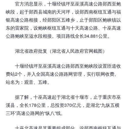
官方消息显示，十堰经镇坪至巫溪高速公路郧西至鲍
峡段，起于郧西县城南的天河坪，设郧西南枢纽互通与福
银高速公路相接，经郧阳区五峰乡，止于郧阳区鲍峡镇以
东的雷家院，设鲍峡枢纽互通与十天高速公路、十巫高速
公路鲍峡至溢水段相接。项目路线全长34.881公里。
湖北省政府批复（湖北省人民政府官网截图）
十堰经镇坪至巫溪高速公路郧西至鲍峡段设置匝道收
费站2个，并入全国高速公路路网管理，实行联网收费。
站名为：观音、五峰。
据了解，十巫高速起于湖北省十堰市，止于重庆市巫
溪县，全长178公里，总投资370亿元，是湖北“九纵五横
三环”高速公路网的“纵八”线。
十巫北高速是其重要组成部分，设郧西南枢纽互通与