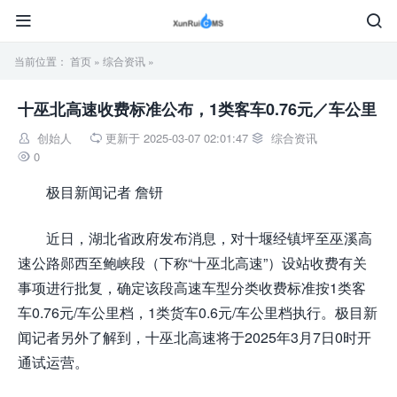


当前位置：
首页
»
综合资讯
»
十巫北高速收费标准公布，1类客车0.76元／车公里
创始人
更新于 2025-03-07 02:01:47
综合资讯



0

极目新闻记者 詹钘
近日，湖北省政府发布消息，对十堰经镇坪至巫溪高
速公路郧西至鲍峡段（下称“十巫北高速”）设站收费有关
事项进行批复，确定该段高速车型分类收费标准按1类客
车0.76元/车公里档，1类货车0.6元/车公里档执行。极目新
闻记者另外了解到，十巫北高速将于2025年3月7日0时开
通试运营。