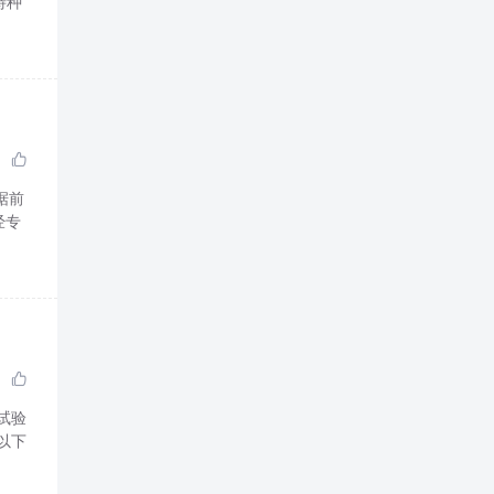
特种

据前
经专

试验
以下