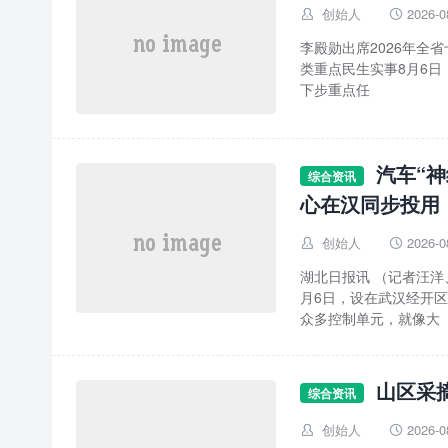
创始人
2026-0


李殿勋出席2026年全
类重点民生实事8月6日
下步重点任
汽车“
综合资讯
心在汉同步投用
创始人
2026-0


湖北日报讯 （记者汪
月6日，设在武汉经开
众多控制单元，就像大
山区采
综合资讯
创始人
2026-0

