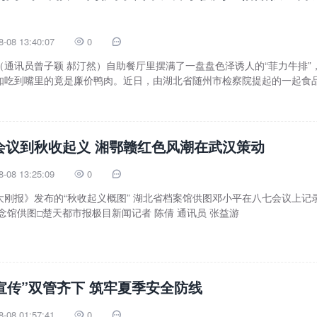
8-08 13:40:07
0


通讯员曾子颖 郝汀然）自助餐厅里摆满了一盘盘色泽诱人的“菲力牛排”
知吃到嘴里的竟是廉价鸭肉。近日，由湖北省随州市检察院提起的一起食
会议到秋收起义 湘鄂赣红色风潮在武汉策动
8-08 13:25:09
0


秋收起义概图” 湖北省档案馆供图邓小平在八七会议上记录手
会址纪念馆供图□楚天都市报极目新闻记者 陈倩 通讯员 张益游
宣传”双管齐下 筑牢夏季安全防线
8-08 01:57:41
0

