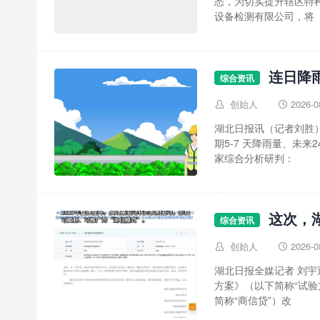
悉，为切实提升辖区特
设备检测有限公司，将
连日降
综合资讯
创始人
2026-0


湖北日报讯（记者刘胜
期5-7 天降雨量、未
家综合分析研判：
这次，
综合资讯
创始人
2026-0


湖北日报全媒记者 刘
方案》（以下简称“试
简称“商信贷”）改