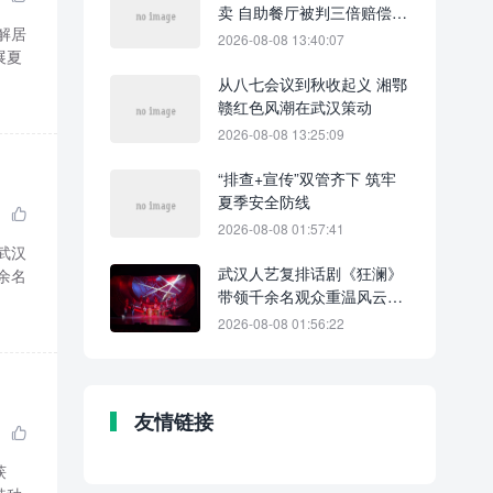
卖 自助餐厅被判三倍赔偿金
解居
并公开道歉
2026-08-08 13:40:07
展夏
从八七会议到秋收起义 湘鄂
赣红色风潮在武汉策动
2026-08-08 13:25:09
“排查+宣传”双管齐下 筑牢
夏季安全防线

2026-08-08 01:57:41
武汉
武汉人艺复排话剧《狂澜》
余名
带领千余名观众重温风云岁
月
2026-08-08 01:56:22
友情链接

获