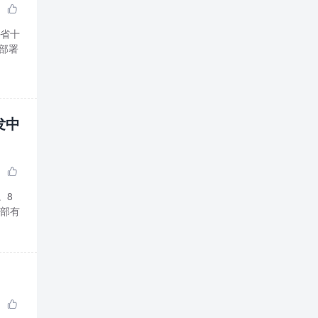

全省十
部署
发中

。8
内部有
