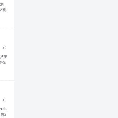
计划
区栀

欣赏美
客在

6年
部)