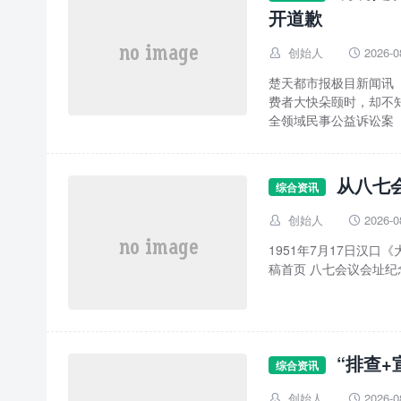
开道歉
创始人
2026-0


楚天都市报极目新闻讯（
费者大快朵颐时，却不
全领域民事公益诉讼案
从八七
综合资讯
创始人
2026-0


1951年7月17日汉口《大刚报》发布的“
稿首页 八七会议
“排查+
综合资讯
创始人
2026-0

