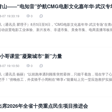
青山——“电知音”护航CMG电影文化嘉年华·武汉专
8-07 19:33:19
0


（通讯员 瞿理子）8月5日至9日，“CMG电影文化嘉年华·武汉专场”在青
。活动设置电影工业体验、新片发布、非遗市集、美食市集、电商直播等板
小哥课堂”凝聚城市“新”力量
8-07 19:10:50
0


讯（通讯员 杨丽）“以前跑单遇到顾客突然晕倒，只能干着急，现在学了
手！”傍晚收工，外卖骑手小周刚在“蜂享+”能量站上完一堂应急救护实
出席2026年全省十类重点民生项目推进会