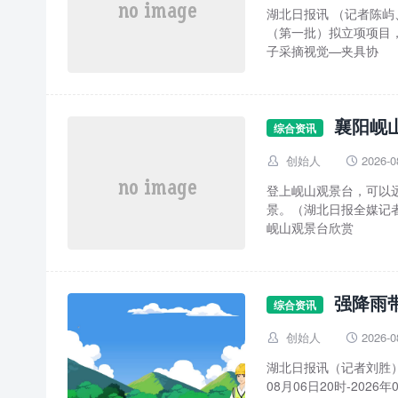
湖北日报讯 （记者陈屿
（第一批）拟立项项目
子采摘视觉—夹具协
襄阳岘
综合资讯
创始人
2026-0


登上岘山观景台，可以
景。（湖北日报全媒记者
岘山观景台欣赏
强降雨
综合资讯
创始人
2026-0


湖北日报讯（记者刘胜）
08月06日20时-20