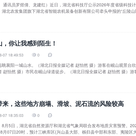
、通讯员罗煜倩、龙建红）近日，湖北省科技厅公示2026年度省级科技
，湖北农发集团旗下湖北省智能农机装备创新有限公司牵头申报的“丘陵山
山，你让我感到陌生！
8-07 18:49:53
0


远眺襄阳一城山水。（湖北日报全媒记者 赵怡然 摄）游客在岘山观景台
 赵怡然 摄）市民在岘山绿道徒步。（湖北日报全媒记者 赵怡然 摄）游
带来，这些地方崩塌、滑坡、泥石流的风险较高
8-07 18:35:03
0


8月5日，湖北省自然资源厅和湖北省气象局联合发布地质灾害预警。202
26年08月07日20时，预计三峡库区(兴山县大部、秭归县中部和东部、夷陵区大