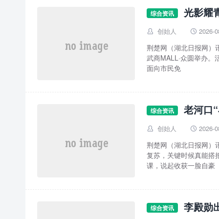
光影耀
综合资讯
创始人
2026-0


荆楚网（湖北日报网）讯
武商MALL·众圆举办
面向市民免
老河口“
综合资讯
创始人
2026-0


荆楚网（湖北日报网）
复苏，关键时候真能搭把
课，说起收获一脸自豪
李殿勋
综合资讯