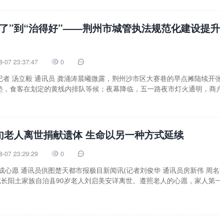
得了”到“治得好”——荆州市城管执法规范化建设提
8-07 23:37:47
0


者 汤立毅 通讯员 龚涌涛晨曦微露，荆州沙市区大赛巷的早点摊陆续开
垫，食客在划定的黄线内排队等候；夜幕降临，五一路夜市灯火通明，商
旬老人离世捐献遗体 生命以另一种方式延续
8-07 23:29:29
0


 通讯员房新伟 周名扬
北长阳土家族自治县90岁老人刘启美安详离世。遵照老人的心愿，家人第