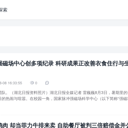
探索
强磁场中心创多项纪录 科研成果正改善衣食住行与
8-08 16:33:55
0


团队。（湖北日报资料照片）湖北日报全媒记者 雷巍巍8月3日，暑期里的
日的热闹与喧嚣。在校园一角，国家脉冲强磁场科学中心（以下简称“强磁
鸭肉 却当菲力牛排来卖 自助餐厅被判三倍赔偿金并