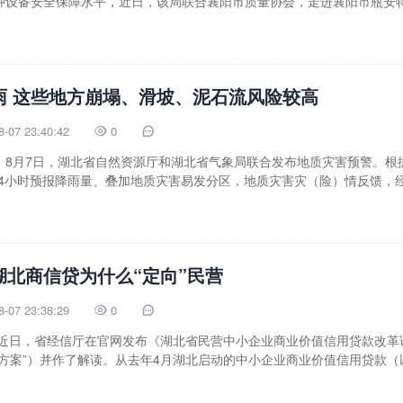
种设备安全保障水平，近日，该局联合襄阳市质量协会，走进襄阳市瓶安
雨 这些地方崩塌、滑坡、泥石流风险较高
8-07 23:40:42
0


）8月7日，湖北省自然资源厅和湖北省气象局联合发布地质灾害预警。根
来24小时预报降雨量、叠加地质灾害易发分区，地质灾害灾（险）情反馈，
湖北商信贷为什么“定向”民营
8-07 23:38:29
0


宇近日，省经信厅在官网发布《湖北省民营中小企业商业价值信用贷款改革
验方案”）并作了解读。从去年4月湖北启动的中小企业商业价值信用贷款（