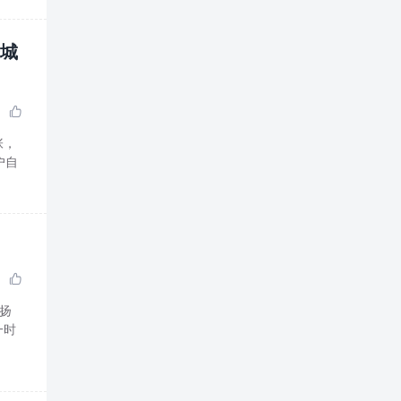
升城

张，
户自

一时