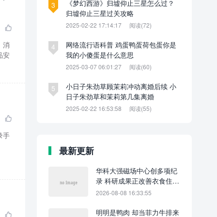
《梦幻西游》归墟仰止三星怎么过？
3
归墟仰止三星过关攻略
2025-02-22 17:14:17
阅读(72)

，消
网络流行语科普 鸡蛋鸭蛋荷包蛋你是
4
品安
我的小傻蛋是什么意思
2025-03-07 06:01:27
阅读(60)
小日子朱劲草顾茉莉冲动离婚后续 小
5
日子朱劲草和茉莉第几集离婚
2025-02-22 16:53:58
阅读(55)

最新更新
华科大强磁场中心创多项纪
录 科研成果正改善衣食住行
与生命健康
2026-08-08 16:33:55
明明是鸭肉 却当菲力牛排来
