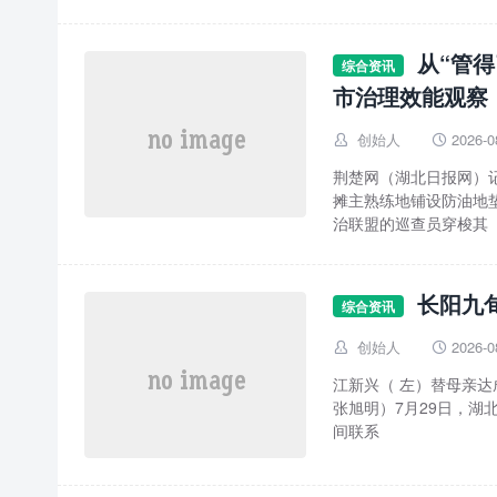
从“管
综合资讯
市治理效能观察
创始人
2026-0


荆楚网（湖北日报网）记
摊主熟练地铺设防油地
治联盟的巡查员穿梭其
长阳九
综合资讯
创始人
2026-0


江新兴（ 左）替母亲达成心愿 通讯员供图楚天都市报极目新闻讯(记者刘俊华
张旭明）7月29日，湖
间联系