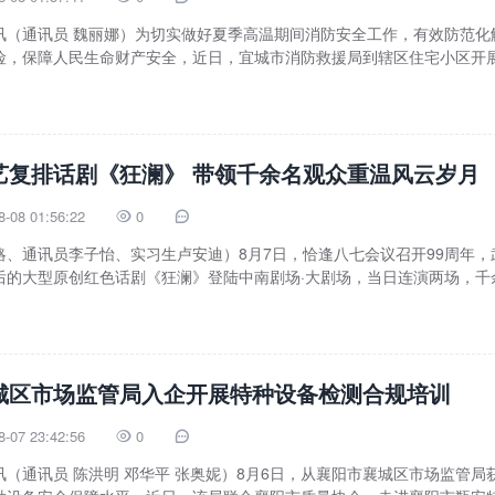
讯（通讯员 魏丽娜）为切实做好夏季高温期间消防安全工作，有效防范化
险，保障人民生命财产安全，近日，宜城市消防救援局到辖区住宅小区开
艺复排话剧《狂澜》 带领千余名观众重温风云岁月
8-08 01:56:22
0


略、通讯员李子怡、实习生卢安迪）8月7日，恰逢八七会议召开99周年，
后的大型原创红色话剧《狂澜》登陆中南剧场·大剧场，当日连演两场，千
城区市场监管局入企开展特种设备检测合规培训
8-07 23:42:56
0


（通讯员 陈洪明 邓华平 张奥妮）8月6日，从襄阳市襄城区市场监管局