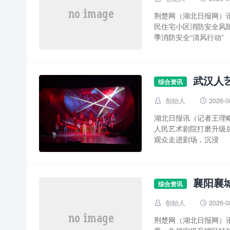
荆楚网（湖北日报网）
民住宅小区消防安全风
季消防安全“清风行动”
武汉人
综合资讯
创始人
2026-0


湖北日报讯（记者王理
人民艺术剧院打磨升级
观众走进剧场，沉浸
襄阳襄
综合资讯
创始人
2026-0


荆楚网（湖北日报网）讯