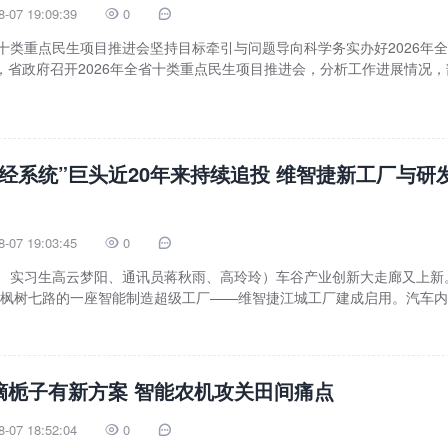
8-07 19:09:39
0


省十类重点民生项目推进会坚持目标牵引与问题导向科学务实办好2026年
，省政府召开2026年全省十类重点民生项目推进会，分析工作进展情况，
神经系统”巨头近20年来持续追投 维智捷新工厂与研
8-07 19:03:45
0


洋、实习生高云梦阳、通讯员蒋秋雨、高玲玲）车谷产业创新大走廊又上新
区枫树七路的一座智能制造超级工厂——维智捷江城工厂建成启用。汽车
摘栀子有新方案 智能农机攻关田间痛点
8-07 18:52:04
0

