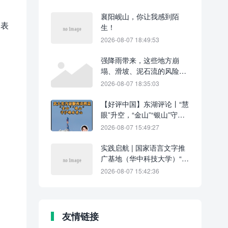
襄阳岘山，你让我感到陌
部表
生！
2026-08-07 18:49:53
强降雨带来，这些地方崩
塌、滑坡、泥石流的风险较
高
2026-08-07 18:35:03
【好评中国】东湖评论丨“慧
眼”升空，“金山”“银山”守护
绿水青山
2026-08-07 15:49:27
实践启航 | 国家语言文字推
广基地（华中科技大学）“荆
楚青语”暑期实践团队在吉首
2026-08-07 15:42:36
镇溪街道马坡岭社区活动中
心举办实践启动仪式
友情链接