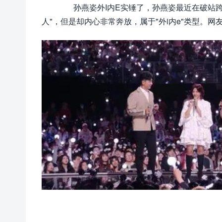
孙燕姿外I内E实锤了，孙燕姿最近在破站跨晚
人"，但是却内心非常奔放，属于"外i内e"类型。