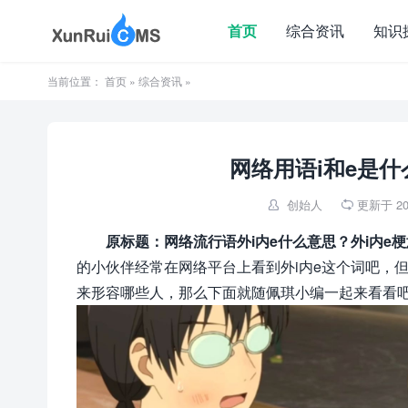
首页
综合资讯
知识
当前位置：
首页
»
综合资讯
»
网络用语i和e是什
创始人
更新于 202


原标题：网络流行语外i内e什么意思？外i内e梗
的小伙伴经常在网络平台上看到外i内e这个词吧，
来形容哪些人，那么下面就随佩琪小编一起来看看