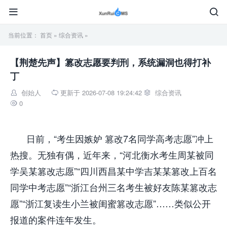


当前位置：
首页
»
综合资讯
»
【荆楚先声】篡改志愿要判刑，系统漏洞也得打补
丁
创始人
更新于 2026-07-08 19:24:42
综合资讯



0

日前，“考生因嫉妒 篡改7名同学高考志愿”冲上
热搜。无独有偶，近年来，“河北衡水考生周某被同
学吴某篡改志愿”“四川西昌某中学吉某某篡改上百名
同学中考志愿”“浙江台州三名考生被好友陈某篡改志
愿”“浙江复读生小兰被闺蜜篡改志愿”……类似公开
报道的案件连年发生。