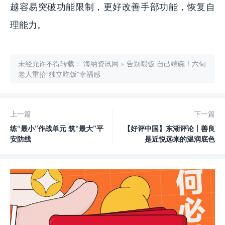
越容易突破功能限制，更好改善手部功能，恢复自
理能力。
未经允许不得转载：
海纳资讯网
»
告别喂饭 自己端碗！六旬
老人重拾“独立吃饭”幸福感
上一篇
下一篇
练“最小”作战单元 筑“最大”平
【好评中国】东湖评论丨善良
安防线
是近悦远来的温润底色