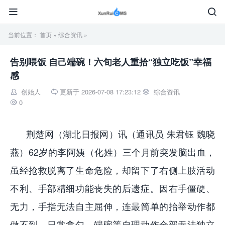


当前位置：
首页
»
综合资讯
»
告别喂饭 自己端碗！六旬老人重拾“独立吃饭”幸福
感
创始人
更新于 2026-07-08 17:23:12
综合资讯



0

荆楚网（湖北日报网）讯（通讯员 朱君钰 魏晓
燕）62岁的李阿姨（化姓）三个月前突发脑出血，
虽经抢救脱离了生命危险，却留下了右侧上肢活动
不利、手部精细功能丧失的后遗症。因右手僵硬、
无力，手指无法自主屈伸，连最简单的抬举动作都
做不到，日常拿勺、端碗等自理动作全部无法独立