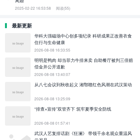
离婚
2025-02-22 16:53:58
阅读(55)
最新更新
华科大强磁场中心创多项纪录 科研成果正改善衣食
住行与生命健康
2026-08-08 16:33:55
明明是鸭肉 却当菲力牛排来卖 自助餐厅被判三倍赔
偿金并公开道歉
2026-08-08 13:40:07
从八七会议到秋收起义 湘鄂赣红色风潮在武汉策动
2026-08-08 13:25:09
“排查+宣传”双管齐下 筑牢夏季安全防线
2026-08-08 01:57:41
武汉人艺复排话剧《狂澜》 带领千余名观众重温风
云岁月