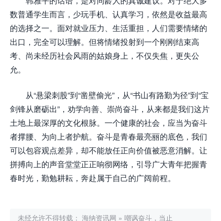
韩雅平的话语，是对同龄人的真诚建议。对于绝大多
数普通学生而言，少玩手机、认真学习，依然是收益最高
的选择之一。面对就业压力、生活重担，人们需要情绪的
出口，完全可以理解。但将情绪投射到一个刚刚结束高
考、尚未经历社会风雨的姑娘身上，不仅失焦，更失公
允。
从“悬梁刺股”到“凿壁偷光”，从“书山有路勤为径”到“宝
剑锋从磨砺出”，劝学向善、崇尚奋斗，从来都是我们这片
土地上最深厚的文化根脉。一个健康的社会，应当为奋斗
者撑腰、为向上者护航。奋斗是青春最亮丽的底色，我们
可以包容观点差异，却不能放任正向价值被恶意消解。让
拼搏向上的声音堂堂正正响彻网络，引导广大青年把握青
春时光，勤勉耕耘，奔赴属于自己的广阔前程。
未经允许不得转载：
海纳资讯网
»
嘲讽奋斗，当止