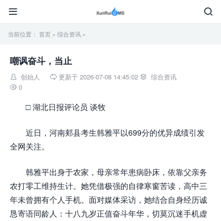


当前位置：
首页
»
综合资讯
»
嘲讽奋斗，当止
创始人
更新于 2026-07-08 14:45:02
综合资讯



0

□ 湖北日报评论员 谈牧
近日，河南郏县考生韩雅平以699分的优异成绩引发
全网关注。
韩雅平出身于农家，母亲常年患病卧床，依靠父亲务
农打零工维持生计。她凭借极强的自律寒窗苦读，高中三
年未曾拥有个人手机。面对媒体采访，她结合自身经历诚
恳寄语同龄人：十八九岁正值奋斗年华，切莫沉迷手机虚