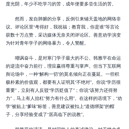
度光阴，年少不吃学习的苦，成年便要多尝生活的苦。
然而，发自肺腑的分享，反倒引来铺天盖地的网络非
议。评论区里“考得好，我祝福；教育我，你是谁”等言论
获数十万点赞，采访媒体无奈关闭评论区。善意劝学演变
为针对青年学子的网络暴力，令人警醒。
嘲讽奋斗，是对寒门学子最大的不公。韩雅平在命运
的逆流中奋力前行，理应赢得尊重与掌声。但当下互联网
舆论场中，一种“解构一切”的莫名倾向正在蔓延。一些积
极朴素的价值观，都要有人证明其“不绝对”。你说“学历很
重要”，立刻有人反驳“学历贬值了”；你说“该努力还得努
力”，马上有人抬杠“努力有什么用”。在这样的语境下，“劝
学”被贴上“爹味”标签，善意建议被扣上“道德绑架”的帽
子，分享经验变成了“居高临下的说教”。